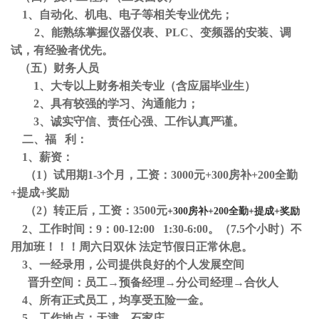
1、自动化、机电、电子等相关专业优先；
2、能熟练掌握仪器仪表、PLC、变频器的安装、调
试，有经验者优先。
（五）财务人员
1、大专以上财务相关专业（含应届毕业生）
2、具有较强的学习、沟通能力；
3、诚实守信、责任心强、工作认真严谨。
二、福
利：
1、薪资：
（
1）试用期1
-3
个月，工资：3000
元+300房补+200全勤
+提成+奖励
（
2）转正后，工资：3500
元
+300房补+200全勤+提成+奖励
2、工作时间：9：00-12:00 1:30-6:00。（7.5个小时）不
用加班！！！周六日双休 法定节假日正常休息。
3、一经录用，公司提供良好的个人发展空间
晋升空间：员工
→预备经理→分公司经理→合伙人
4、所有正式员工，均享受五险一金。
5、工作地点：
天津、石家庄、